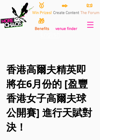
🥇
✒️
📜
Win Prizes!
Create Content
The Forum
🎁
Benefits
venue finder
English
香港高爾夫精英即
將在6月份的 [盈豐
香港女子高爾夫球
公開賽] 進行天賦對
決！