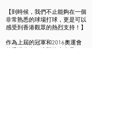
【到時候，我們不止能夠在一個
非常熟悉的球場打球，更是可以
感受到香港觀眾的熱烈支持！】
作為上屆的冠軍和2016奧運會
的香港代表，這即將也會是
23 歲的 Tiffany Chan 首次以職
業名分參加比賽。
她說：【我現在非常期待回到香
港，力爭衛冕香港女子高爾夫球
公開賽】
【我的職業生涯是由上年在粉嶺
那十分接近的結局而開始的，而
贏到那場比賽讓我對於自己本領